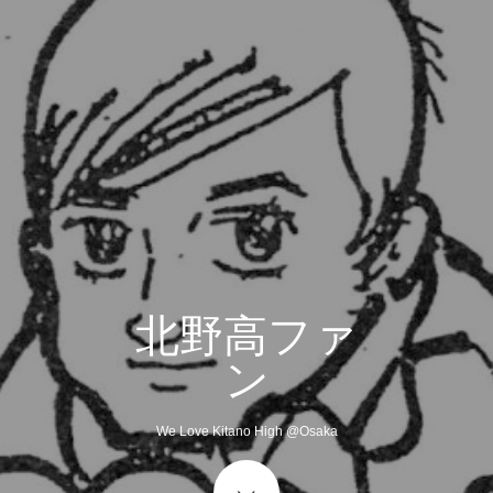
北野高ファ
ン
We Love Kitano High @Osaka
Start content