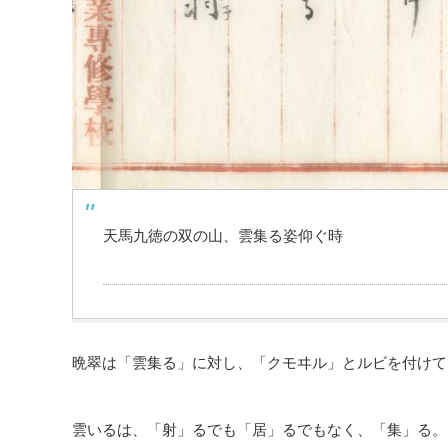
天馬九徳の双の山、雲集る姿仰ぐ時
晩翠は「雲集る」に対し、「クモヰル」とルビを付けて
雲いるは、「射」るでも「居」るでもなく、「集」る。