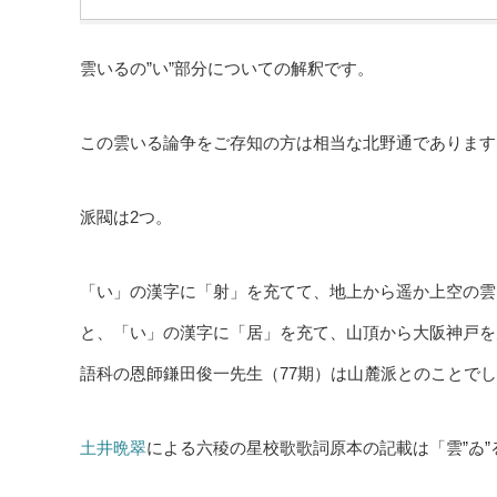
雲いるの”い”部分についての解釈です。
この雲いる論争をご存知の方は相当な北野通であります
派閥は2つ。
「い」の漢字に「射」を充てて、地上から遥か上空の雲
と、「い」の漢字に「居」を充て、山頂から大阪神戸を
語科の恩師鎌田俊一先生（77期）は山麓派とのことで
土井晩翠
による六稜の星校歌歌詞原本の記載は「雲”ゐ