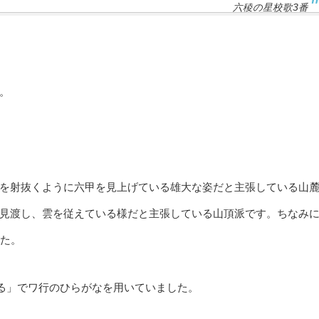
六稜の星校歌3番
。
を射抜くように六甲を見上げている雄大な姿だと主張している山
見渡し、雲を従えている様だと主張している山頂派です。ちなみ
した。
”る」でワ行のひらがなを用いていました。