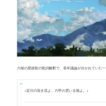
六稜の星校歌の歌詞解釈で、長年議論が分かれていた一
♪淀川の深き流よ、六甲の雲いる嶺よ。♪