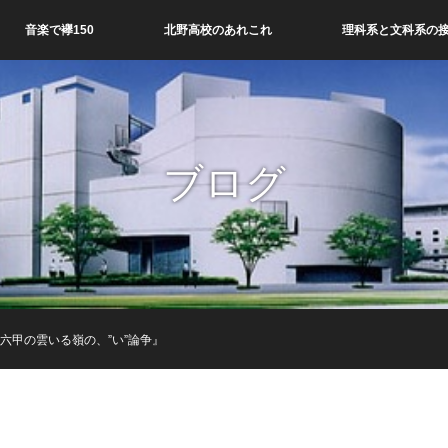
音楽で襷150
北野高校のあれこれ
理科系と文科系の
ブログ
『六甲の雲いる嶺の、”い”論争』